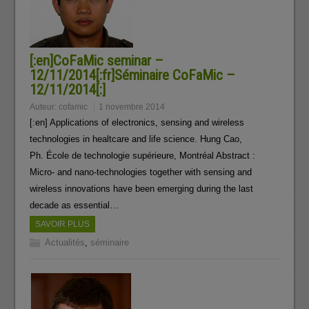
[:en]CoFaMic seminar –
12/11/2014[:fr]Séminaire CoFaMic –
12/11/2014[:]
Auteur:
cofamic
1 novembre 2014
[:en] Applications of electronics, sensing and wireless
technologies in healtcare and life science. Hung Cao,
Ph. École de technologie supérieure, Montréal Abstract :
Micro- and nano-technologies together with sensing and
wireless innovations have been emerging during the last
decade as essential…
SAVOIR PLUS
Actualités
,
séminaire