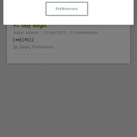
Préférences
Pr. Guy Bégin
Auteur:
cofamic
22 avril 2015
0 Commentaires
[:en] [:fr] [:]
Begin
,
Professeurs