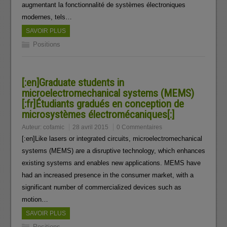
augmentant la fonctionnalité de systèmes électroniques
modernes, tels…
SAVOIR PLUS
Positions
[:en]Graduate students in
microelectromechanical systems (MEMS)
[:fr]Étudiants gradués en conception de
microsystèmes électromécaniques[:]
Auteur:
cofamic
28 avril 2015
0 Commentaires
[:en]Like lasers or integrated circuits, microelectromechanical
systems (MEMS) are a disruptive technology, which enhances
existing systems and enables new applications. MEMS have
had an increased presence in the consumer market, with a
significant number of commercialized devices such as
motion…
SAVOIR PLUS
Positions