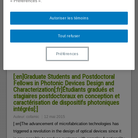
« Préférences ».
Auteur:
cofamic
12 mai 2015
[:en]Miniaturization and integration are the advancements that
Autoriser les témoins
have propelled the growth of microelectronics and enabled the
design of increasingly complex devices. As part of their
research program, Professors Ménard and Nabki work to
Tout refuser
expand the capabilities and applications of microsystems…
SAVOIR PLUS
Préférences
Positions
[:en]Graduate Students and Postdoctoral
Fellows in Photonic Devices Design and
Characterization[:fr]Étudiants gradués et
stagiaires postdoctoraux en conception et
caractérisation de dispositifs photoniques
intégrés[:]
Auteur:
cofamic
12 mai 2015
[:en]The advancement of microfabrication technologies has
triggered a revolution in the design of optical devices since it