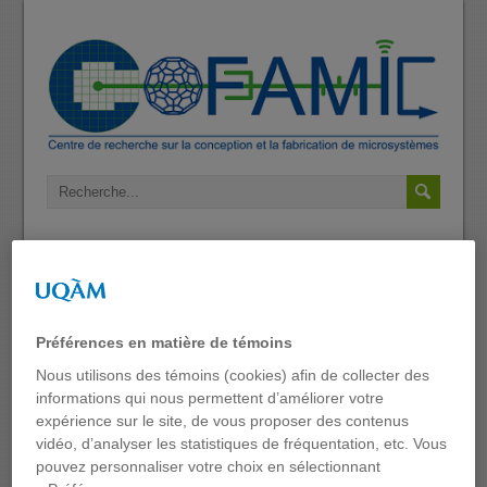
Positions
Préférences en matière de témoins
Nous utilisons des témoins (cookies) afin de collecter des
[:en]Researchers and Graduate Students in
informations qui nous permettent d’améliorer votre
Microfabrication Process
expérience sur le site, de vous proposer des contenus
Innovation[:fr]Chercheurs et étudiants
vidéo, d’analyser les statistiques de fréquentation, etc. Vous
gradués en techniques et procédés de
pouvez personnaliser votre choix en sélectionnant
microfabrication[:]